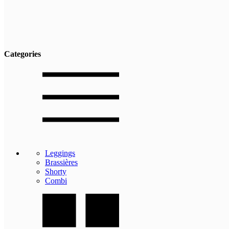
Categories
Leggings
Brassières
Shorty
Combi