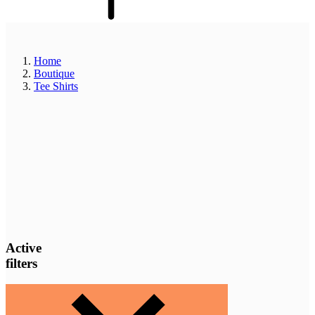
Home
Boutique
Tee Shirts
Active
filters