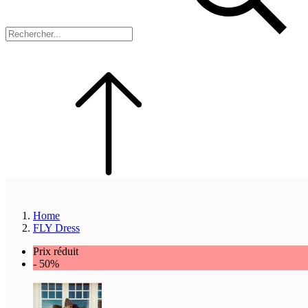
Home
FLY Dress
Prix réduit
- 50%