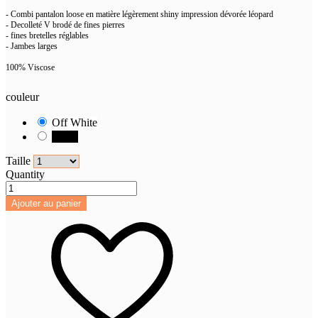
- Combi pantalon loose en matière légèrement shiny impression dévorée léopard
- Decolleté V brodé de fines pierres
-
fines bretelles r
é
glables
- Jambes larges
100% Viscose
couleur
Off White
Black
Taille
Quantity
Ajouter au panier