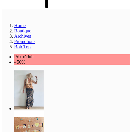
Home
Boutique
Archives
Promotions
Bob Top
Prix réduit
- 50%