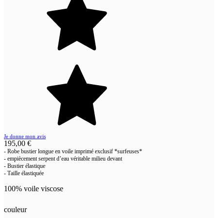
Je donne mon avis
195,00 €
- Robe bustier longue en voile imprimé exclusif *surfeuses*
- empi
è
cement serpent d’eau v
é
ritable milieu devant
- Bustier
é
lastique
- Taille
é
lastiqu
é
e
100% voile viscose
couleur