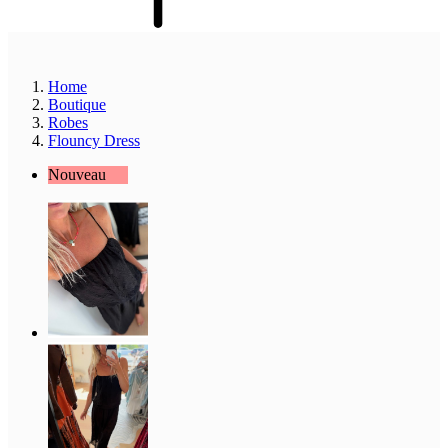
Home
Boutique
Robes
Flouncy Dress
Nouveau