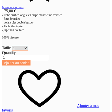
Je donne mon avis
175,00 €
- Robe bustier longue en crêpe mousseline froissée
- fines bretelles
- volant plat double bustier
- Taille
é
lastiqu
é
e
- jupe non doublée
100% viscose
Taille
Quantity
Ajouter au panier
Ajouter à mes
favoris