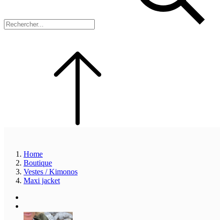
Home
Boutique
Vestes / Kimonos
Maxi jacket